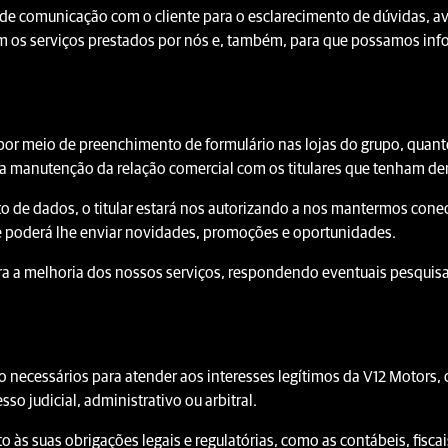
de comunicação com o cliente para o esclarecimento de dúvidas, av
om os serviços prestados por nós e, também, para que possamos inf
 por meio de preenchimento de formulário nas lojas do grupo, quan
 a manutenção da relação comercial com os titulares que tenham d
 de dados, o titular estará nos autorizando a nos mantermos conect
e poderá lhe enviar novidades, promoções e oportunidades.
a a melhoria dos nossos serviços, respondendo eventuais pesquis
necessários para atender aos interesses legítimos da V12 Motors,
so judicial, administrativo ou arbitral.
às suas obrigações legais e regulatórias, como as contábeis, fiscais