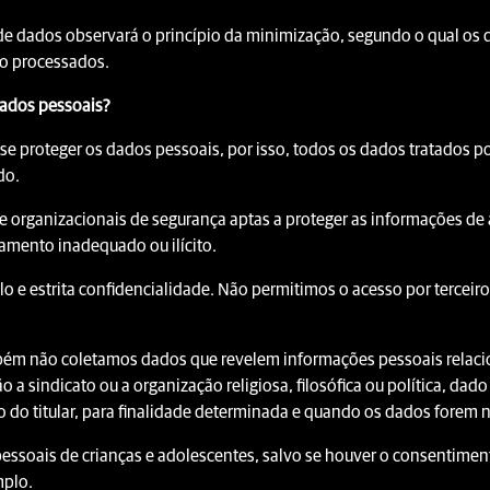
de dados observará o princípio da minimização, segundo o qual os
rão processados.
dados pessoais?
e proteger os dados pessoais, por isso, todos os dados tratados po
do.
 organizacionais de segurança aptas a proteger as informações de 
amento inadequado ou ilícito.
o e estrita confidencialidade. Não permitimos o acesso por terceiro
ambém não coletamos dados que revelem informações pessoais relacio
ação a sindicato ou a organização religiosa, filosófica ou política, d
do titular, para finalidade determinada e quando os dados forem ne
ssoais de crianças e adolescentes, salvo se houver o consentimen
mplo.