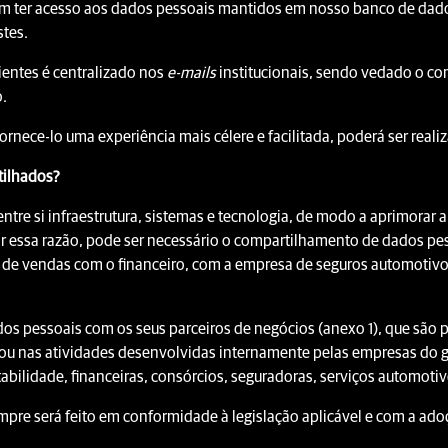
m ter acesso aos dados pessoais mantidos em nosso banco de dado
stes.
ientes é centralizado nos
e-mails
institucionais, sendo vedado o c
o.
ornece-lo uma experiência mais célere e facilitada, poderá ser real
tilhados?
re si infraestrutura, sistemas e tecnologia, de modo a aprimorar 
Por essa razão, pode ser necessário o compartilhamento de dados pe
 de vendas com o financeiro, com a empresa de seguros automotivos 
s pessoais com os seus parceiros de negócios (anexo 1), que são pe
 ou nas atividades desenvolvidas internamente pelas empresas do g
bilidade, financeiras, consórcios, seguradoras, serviços automotiv
pre será feito em conformidade à legislação aplicável e com a a