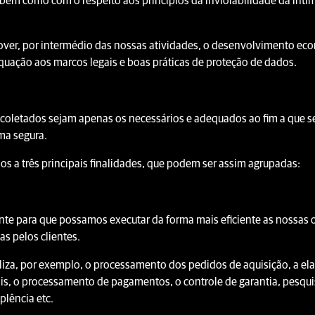
, bem como com o respeito aos princípios da inviolabilidade da int
, por intermédio das nossas atividades, o desenvolvimento econômic
uação aos marcos legais e boas práticas de proteção de dados.
 coletados sejam apenas os necessários e adequados ao fim a que 
rma segura.
os a três principais finalidades, que podem ser assim agrupadas:
te para que possamos executar da forma mais eficiente as nossas o
s pelos clientes.
liza, por exemplo, o processamento dos pedidos de aquisição, a el
ais, o processamento de pagamentos, o controle de garantia, pesquis
plência etc.