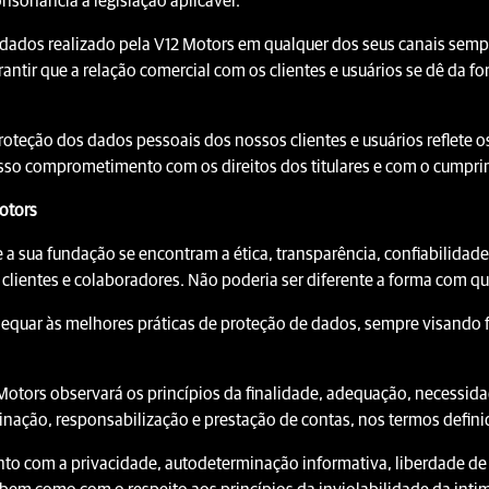
sonância à legislação aplicável.
dados realizado pela V12 Motors em qualquer dos seus canais sempr
rantir que a relação comercial com os clientes e usuários se dê da fo
roteção dos dados pessoais dos nossos clientes e usuários reflete os
sso comprometimento com os direitos dos titulares e com o cumprim
Motors
 a sua fundação se encontram a ética, transparência, confiabilidad
 clientes e colaboradores. Não poderia ser diferente a forma com q
quar às melhores práticas de proteção de dados, sempre visando f
Motors observará os princípios da finalidade, adequação, necessida
inação, responsabilização e prestação de contas, nos termos defini
o com a privacidade, autodeterminação informativa, liberdade de