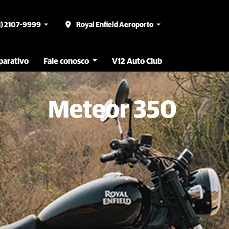
1) 2107-9999
Royal Enfield Aeroporto
arativo
Fale conosco
V12 Auto Club
Meteor 350