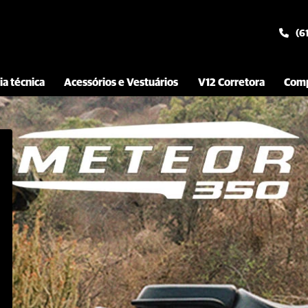
(6
ia técnica
Acessórios e Vestuários
V12 Corretora
Comp