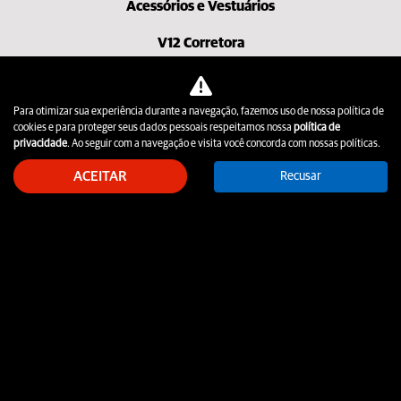
Acessórios e Vestuários
V12 Corretora
Comparativo
Para otimizar sua experiência durante a navegação, fazemos uso de nossa política de
Fale conosco
cookies e para proteger seus dados pessoais respeitamos nossa
política de
privacidade
. Ao seguir com a navegação e visita você concorda com nossas políticas.
Fale conosco
ACEITAR
Recusar
Política de privacidade
V12 Auto Club
Governança V12
No trânsito, enxergar o outro salva vidas.
V12 MOTORS RE COMERCIO DE MOTOCICLETAS
LTDA