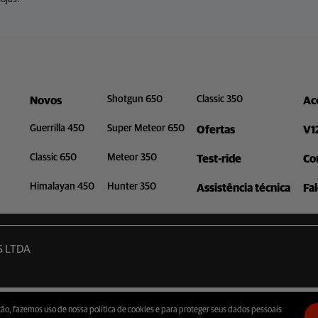
Shotgun 650
Classic 350
Novos
Ac
Guerrilla 450
Super Meteor 650
Ofertas
V1
Classic 650
Meteor 350
Test-ride
Co
Himalayan 450
Hunter 350
Assistência técnica
Fa
S LTDA
ão, fazemos uso de nossa política de cookies e para proteger seus dados pessoais