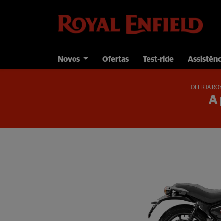
Novos
Ofertas
Test-ride
Assistênc
OFERTA RO
A 