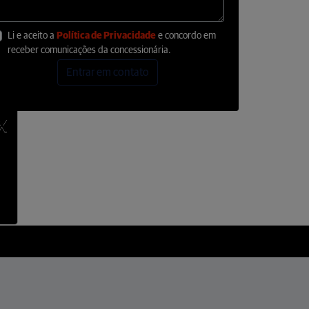
Li e aceito a
Política de Privacidade
e concordo em
receber comunicações da concessionária.
Entrar em contato
X