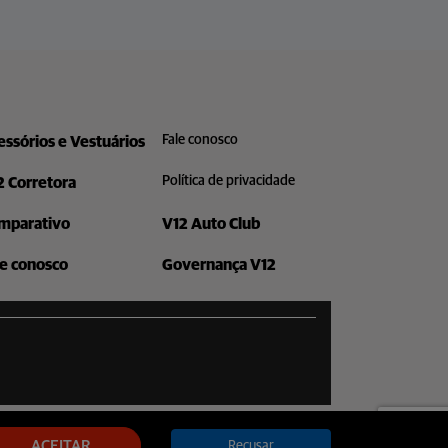
Fale conosco
essórios e Vestuários
Política de privacidade
2 Corretora
mparativo
V12 Auto Club
le conosco
Governança V12
ACEITAR
Recusar