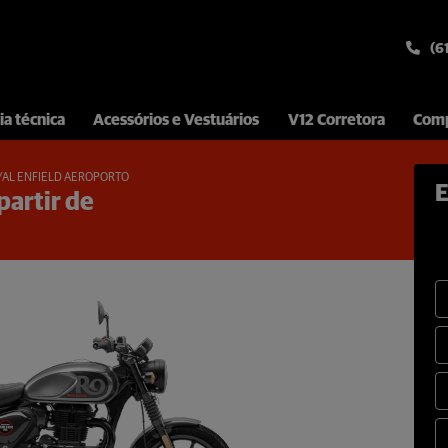
(6
ia técnica
Acessórios e Vestuários
V12 Corretora
Comp
YAL ENFIELD AEROPORTO
E
partir de