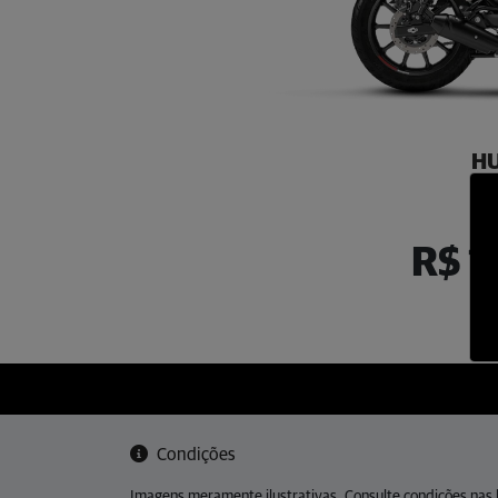
HU
H
R$ 1
Condições
Imagens meramente ilustrativas. Consulte condições nas l