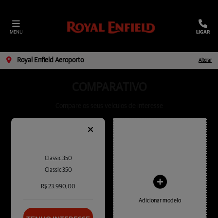
MENU
LIGAR
Royal Enfield Aeroporto
Alterar
COMPARATIVO
Compare os seus veículos de interesse
Classic 350
Classic 350
R$ 23.990,00
Adicionar modelo