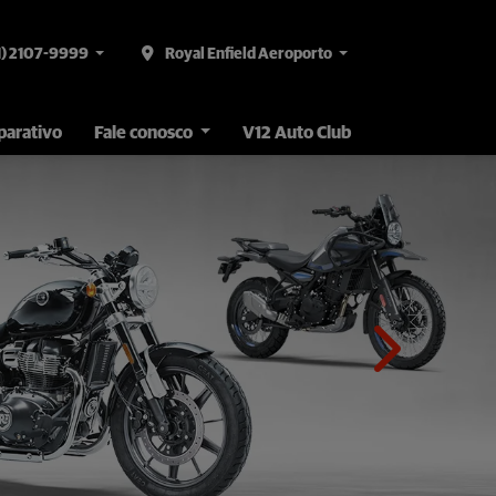
1) 2107-9999
Royal Enfield Aeroporto
arativo
Fale conosco
V12 Auto Club