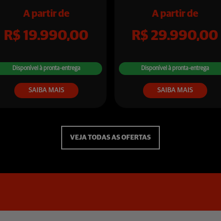
ontrol_prev
P