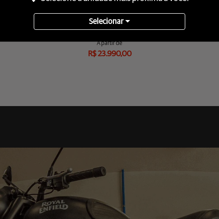
Selecionar
ue
Hunter 350
Himalayan 450
hunter 350
himalayan 450