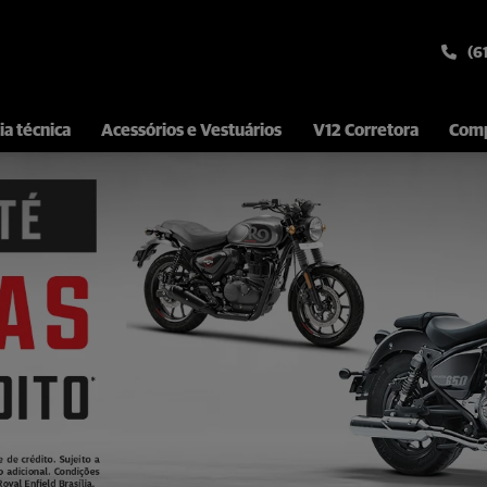
(6
ia técnica
Acessórios e Vestuários
V12 Corretora
Comp