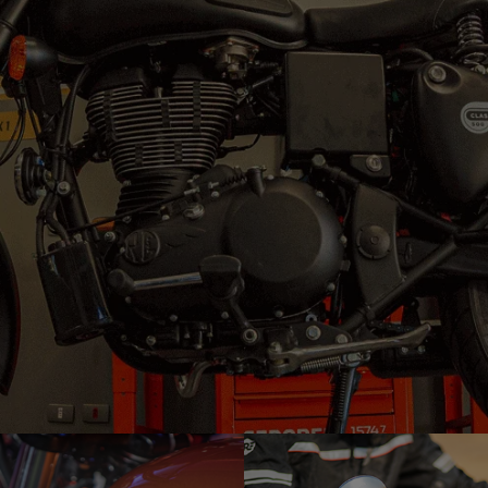
EMPLACAMENTO GRÁTIS!
EMPLACAMENTO GRÁTIS!
A partir de
A partir de
R$ 19.990,00
R$ 29.990,00
Disponível à pronta-entrega
Disponível à pronta-entrega
SAIBA MAIS
SAIBA MAIS
VEJA TODAS AS OFERTAS